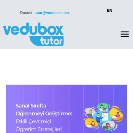
EN
Destek:
tutor@vedubox.com