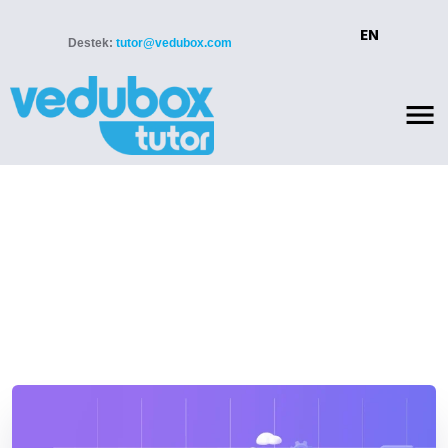
EN
Destek:
tutor@vedubox.com