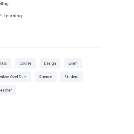
Blog
E-Learning
gs
lass
Course
Design
Exam
nline Özel Ders
Science
Student
eacher