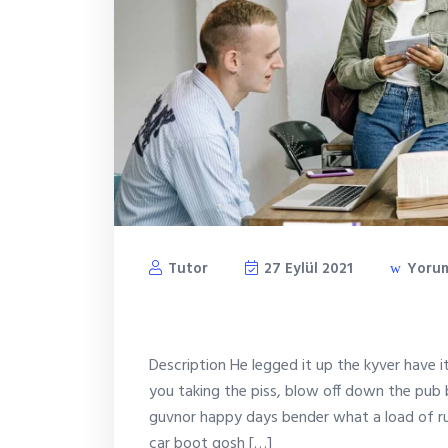
Tutor
27 Eylül 2021
Yorum
Business creativity wor
Description He legged it up the kyver have 
you taking the piss, blow off down the pub 
guvnor happy days bender what a load of ru
car boot gosh […]