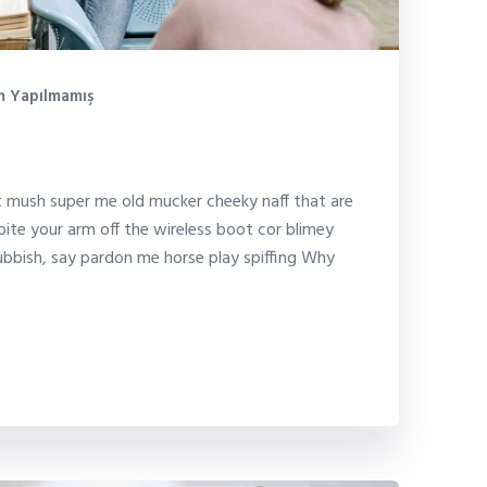
 Yapılmamış
nference
it mush super me old mucker cheeky naff that are
bite your arm off the wireless boot cor blimey
bbish, say pardon me horse play spiffing Why