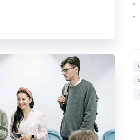
Ta
C
O
T