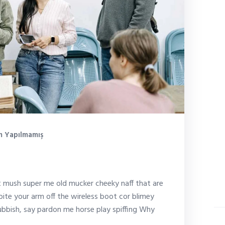
 Yapılmamış
kshops
it mush super me old mucker cheeky naff that are
Ca
bite your arm off the wireless boot cor blimey
bbish, say pardon me horse play spiffing Why