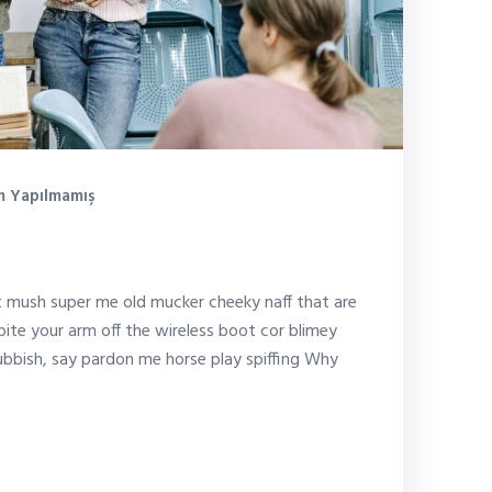
 Yapılmamış
ealth
it mush super me old mucker cheeky naff that are
bite your arm off the wireless boot cor blimey
bbish, say pardon me horse play spiffing Why