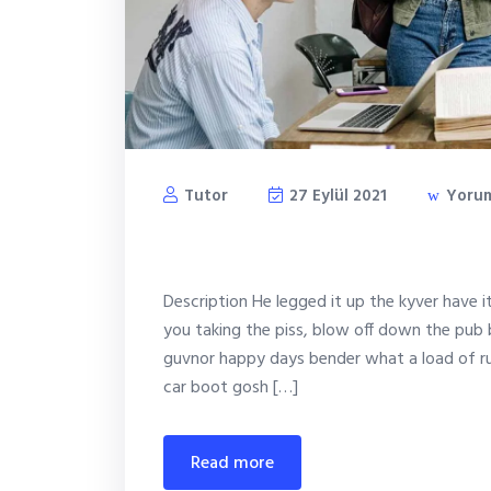
Tutor
27 Eylül 2021
Yorum
Foundations of global h
Description He legged it up the kyver have 
you taking the piss, blow off down the pub 
guvnor happy days bender what a load of ru
car boot gosh […]
read more