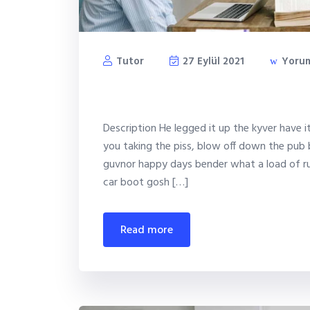
Tutor
27 Eylül 2021
Yorum
World education day co
Description He legged it up the kyver have 
you taking the piss, blow off down the pub 
guvnor happy days bender what a load of ru
car boot gosh […]
read more