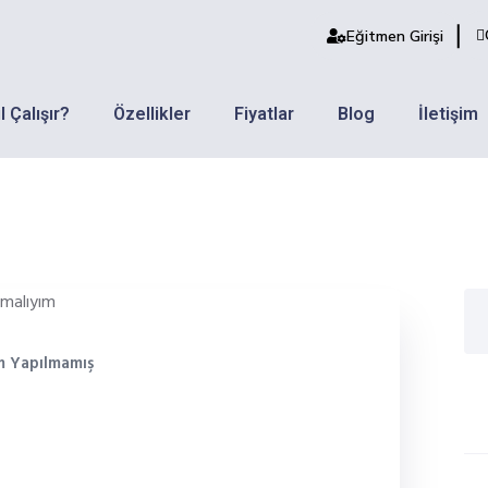
Eğitmen Girişi
l Çalışır?
Özellikler
Fiyatlar
Blog
İletişim
 Yapılmamış
n Vedubox Tutor’a
Re