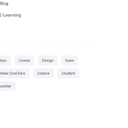
Blog
E-Learning
gs
lass
Course
Design
Exam
nline Özel Ders
Science
Student
eacher